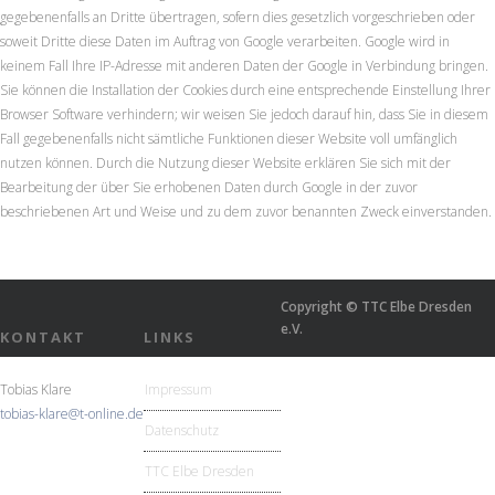
gegebenenfalls an Dritte übertragen, sofern dies gesetzlich vorgeschrieben oder
soweit Dritte diese Daten im Auftrag von Google verarbeiten. Google wird in
keinem Fall Ihre IP-Adresse mit anderen Daten der Google in Verbindung bringen.
Sie können die Installation der Cookies durch eine entsprechende Einstellung Ihrer
Browser Software verhindern; wir weisen Sie jedoch darauf hin, dass Sie in diesem
Fall gegebenenfalls nicht sämtliche Funktionen dieser Website voll umfänglich
nutzen können. Durch die Nutzung dieser Website erklären Sie sich mit der
Bearbeitung der über Sie erhobenen Daten durch Google in der zuvor
beschriebenen Art und Weise und zu dem zuvor benannten Zweck einverstanden.
Copyright © TTC Elbe Dresden
e.V.
KONTAKT
LINKS
Tobias Klare
Impressum
tobias-klare@t-online.de
Datenschutz
TTC Elbe Dresden