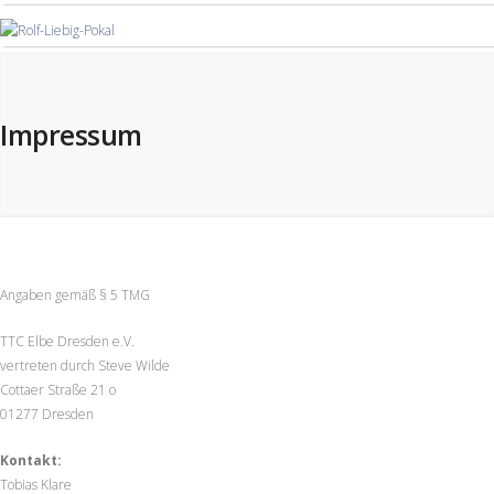
Impressum
Angaben gemäß § 5 TMG
TTC Elbe Dresden e.V.
vertreten durch Steve Wilde
Cottaer Straße 21 o
01277 Dresden
Kontakt:
Tobias Klare